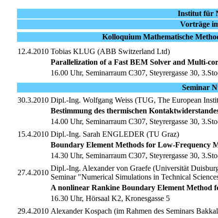
Institut fü
Vorträge i
Kolloquium Mathematische Methode
12.4.2010
Tobias KLUG (ABB Switzerland Ltd)
Parallelization of a Fast BEM Solver and Multi-core
16.00 Uhr, Seminarraum C307, Steyrergasse 30, 3.Sto
Seminar N
30.3.2010
Dipl.-Ing. Wolfgang Weiss (TUG, The European Insti
Bestimmung des thermischen Kontaktwiderstandes
14.00 Uhr, Seminarraum C307, Steyrergasse 30, 3.Sto
15.4.2010
Dipl.-Ing. Sarah ENGLEDER (TU Graz)
Boundary Element Methods for Low-Frequency M
14.30 Uhr, Seminarraum C307, Steyrergasse 30, 3.Sto
Dipl.-Ing. Alexander von Graefe (Universität Duisbur
27.4.2010
Seminar "Numerical Simulations in Technical Science
A nonlinear Rankine Boundary Element Method for
16.30 Uhr, Hörsaal K2, Kronesgasse 5
29.4.2010
Alexander Kospach (im Rahmen des Seminars Bakkal