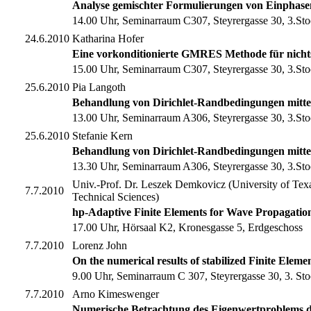
Analyse gemischter Formulierungen von Einphas
14.00 Uhr, Seminarraum C307, Steyrergasse 30, 3.Sto
24.6.2010
Katharina Hofer
Eine vorkonditionierte GMRES Methode für nichts
15.00 Uhr, Seminarraum C307, Steyrergasse 30, 3.Sto
25.6.2010
Pia Langoth
Behandlung von Dirichlet-Randbedingungen mittel
13.00 Uhr, Seminarraum A306, Steyrergasse 30, 3.Sto
25.6.2010
Stefanie Kern
Behandlung von Dirichlet-Randbedingungen mitte
13.30 Uhr, Seminarraum A306, Steyrergasse 30, 3.Sto
Univ.-Prof. Dr. Leszek Demkovicz (University of Te
7.7.2010
Technical Sciences)
hp-Adaptive Finite Elements for Wave Propagatio
17.00 Uhr, Hörsaal K2, Kronesgasse 5, Erdgeschoss
7.7.2010
Lorenz John
On the numerical results of stabilized Finite Elem
9.00 Uhr, Seminarraum C 307, Steyrergasse 30, 3. St
7.7.2010
Arno Kimeswenger
Numerische Betrachtung des Eigenwertproblems der