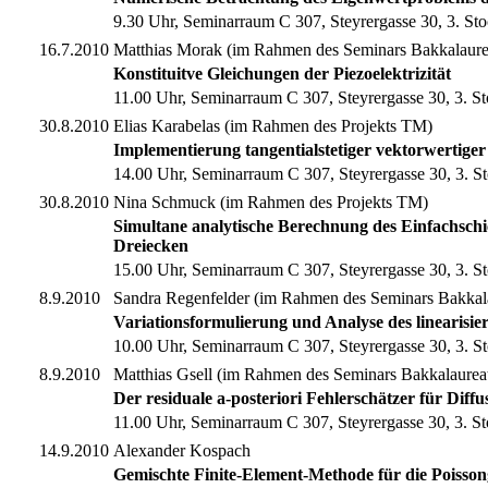
9.30 Uhr, Seminarraum C 307, Steyrergasse 30, 3. St
16.7.2010
Matthias Morak (im Rahmen des Seminars Bakkalaur
Konstituitve Gleichungen der Piezoelektrizität
11.00 Uhr, Seminarraum C 307, Steyrergasse 30, 3. S
30.8.2010
Elias Karabelas (im Rahmen des Projekts TM)
Implementierung tangentialstetiger vektorwertiger
14.00 Uhr, Seminarraum C 307, Steyrergasse 30, 3. S
30.8.2010
Nina Schmuck (im Rahmen des Projekts TM)
Simultane analytische Berechnung des Einfachschi
Dreiecken
15.00 Uhr, Seminarraum C 307, Steyrergasse 30, 3. S
8.9.2010
Sandra Regenfelder (im Rahmen des Seminars Bakkal
Variationsformulierung und Analyse des linearisiert
10.00 Uhr, Seminarraum C 307, Steyrergasse 30, 3. S
8.9.2010
Matthias Gsell (im Rahmen des Seminars Bakkalaurea
Der residuale a-posteriori Fehlerschätzer für Diff
11.00 Uhr, Seminarraum C 307, Steyrergasse 30, 3. S
14.9.2010
Alexander Kospach
Gemischte Finite-Element-Methode für die Poisso