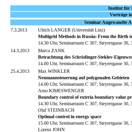
Institut fü
Vorträge i
Seminar Angewandte An
7.3.2013
Ulrich LANGER (Universität Linz)
Multigrid Methods in Russia: From the Birth to
14.30 Uhr, Seminarraum C 307, Steyrergasse 30, 3
14.3.2013
Marco ZANK
Betrachtung des Schrödinger-Steklov-Eigenwe
14.00 Uhr, Seminarraum C 307, Steyrergasse 30, 3
25.4.2013
Max WINKLER
Neumannsteuerung auf polygonalen Gebieten
14.00 Uhr, Seminarraum C 307, Steyrergasse 30, 3
Arno KIMESWENGER
Boundary control of exteria boundary value p
14.30 Uhr, Seminarraum C 307, Steyrergasse 30, 3
Olaf STEINBACH
Optimal control in energy space
15.00 Uhr, Seminarraum C 307, Steyrergasse 30, 3
Lorenz JOHN