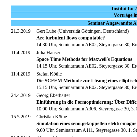
Institut fü
Vorträge i
Seminar Angewandte An
21.3.2019
Gert Lube (Universität Göttingen, Deutschland)
Are turbulent flows computable?
14.30 Uhr, Seminarraum AE02, Steyrergasse 30, Er
11.4.2019
Julia Hauser
Space-Time Methods for Maxwell´s Equations
14.15 Uhr, Seminarraum AE02, Steyrergasse 30, Er
11.4.2019
Stefan Köthe
Die SCFEM Methode zur Lösung eines elliptis
15.15 Uhr, Seminarraum AE02, Steyrergasse 30, Er
24.4.2019
Georg Eberharter
Einführung in die Formoptimierung: Über Diffe
10.00 Uhr, Seminarraum A306, Steyrergasse 30, 3. 
15.5.2019
Christian Köthe
Simulation eines semi-gekoppelten elektromagn
9.00 Uhr, Seminarraum A111, Steyrergasse 30, 1. S