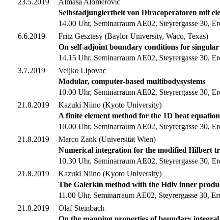
23.5.2019
Almasa Alomerovic
Selbstadjungiertheit von Diracoperatoren mit ele
14.00 Uhr, Seminarraum AE02, Steyrergasse 30, Er
6.6.2019
Fritz Gesztesy (Baylor University, Waco, Texas)
On self-adjoint boundary conditions for singular
14.15 Uhr, Seminarraum AE02, Steyrergasse 30, Er
3.7.2019
Veljko Lipovac
Modular, computer-based multibodysystems
10.00 Uhr, Seminarraum AE02, Steyrergasse 30, Er
21.8.2019
Kazuki Niino (Kyoto University)
A finite element method for the 1D heat equation
10.00 Uhr, Seminarraum AE02, Steyrergasse 30, Er
21.8.2019
Marco Zank (Universität Wien)
Numerical integration for the modified Hilbert 
10.30 Uhr, Seminarraum AE02, Steyrergasse 30, Er
21.8.2019
Kazuki Niino (Kyoto University)
The Galerkin method with the Hdiv inner product 
11.00 Uhr, Seminarraum AE02, Steyrergasse 30, Er
21.8.2019
Olaf Steinbach
On the mapping properties of boundary integral 