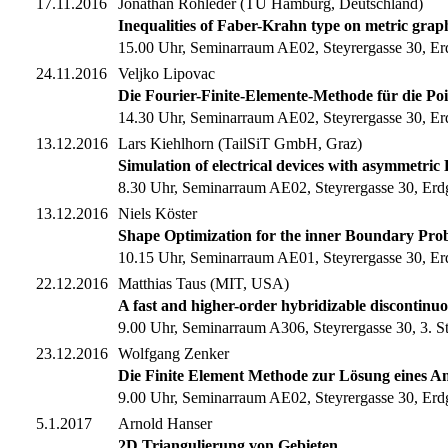
17.11.2016
Jonathan Rohleder (TU Hamburg, Deutschland)
Inequalities of Faber-Krahn type on metric grap
15.00 Uhr, Seminarraum AE02, Steyrergasse 30, Er
24.11.2016
Veljko Lipovac
Die Fourier-Finite-Elemente-Methode für die Po
14.30 Uhr, Seminarraum AE02, Steyrergasse 30, Er
13.12.2016
Lars Kiehlhorn (TailSiT GmbH, Graz)
Simulation of electrical devices with asymmetr
8.30 Uhr, Seminarraum AE02, Steyrergasse 30, Erd
13.12.2016
Niels Köster
Shape Optimization for the inner Boundary Pr
10.15 Uhr, Seminarraum AE01, Steyrergasse 30, Er
22.12.2016
Matthias Taus (MIT, USA)
A fast and higher-order hybridizable discontinu
9.00 Uhr, Seminarraum A306, Steyrergasse 30, 3. S
23.12.2016
Wolfgang Zenker
Die Finite Element Methode zur Lösung eines 
9.00 Uhr, Seminarraum AE02, Steyrergasse 30, Erd
5.1.2017
Arnold Hanser
2D Triangulierung von Gebieten